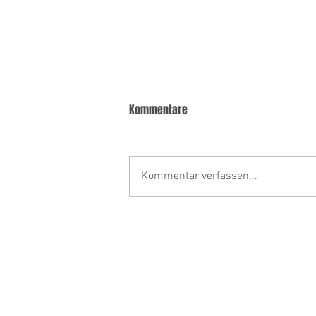
Kommentare
Kommentar verfassen...
Patientenrechte kennen und
rechtzeitig handeln: Dr. Prutsch-
Lang im Interview bei selpers