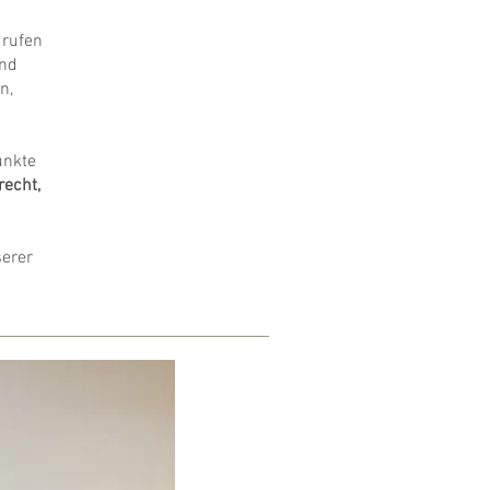
 rufen
und
n,
unkte
recht,
serer