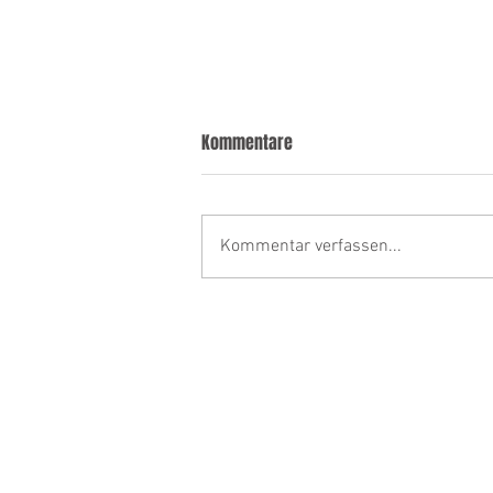
Kommentare
Kommentar verfassen...
Berufsverbot für
Schönheitschirurgen: Neue
Vorwürfe und erneutes Verfahren